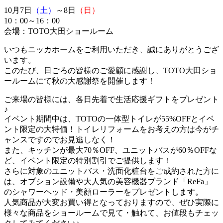
10月7日
（土）
～8日
（日）
10：00～16：00
会場：TOTO大田ショールーム
いつもニッカホームをご利用いただき、誠にありがとうござ
います。
このたび、日ごろの皆様のご愛顧に感謝し、TOTO大田ショ
ールームにて秋の大感謝祭を開催します！
ご来場の皆様には、各日先着で生活応援ギフトをプレゼント
♪
イベント期間中は、TOTOの一体型トイレが55%OFFとイベ
ント限定の大特価！トイレリフォームをお考えの方は今がチ
ャンスですのでお見逃しなく！
また、キッチンが最大70％OFF、ユニットバスが60％OFFな
ど、イベント限定の特別割引でご提供します！
さらに対象のユニットバス・洗面化粧台をご成約された方に
は、オプション設備や大人気の美容機器ブランド「ReFa」
のシャワーヘッド・美顔ローラーをプレゼントします。
人気商品が大変お買い得となっておりますので、ぜひ実際に
様々な商品をショールームで見て・触れて、お値段もチェッ