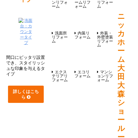
ンリフォ
ームリフ
リフォー
ーム
ォーム
ム
ニ
ッ
カ
洗面所
内装リ
外装・
リフォー
フォーム
外壁塗装
ホ
ム
リフォー
ム
ー
間口にピッタリ設置
ム
でき、スタイリッシ
大
ュな印象を与えるタ
エクス
エコリ
マンシ
イプ
田
テリアリ
フォーム
ョンリフ
フォーム
ォーム
大
詳しくはこち
森
ら
シ
ョ
ー
ル
ー