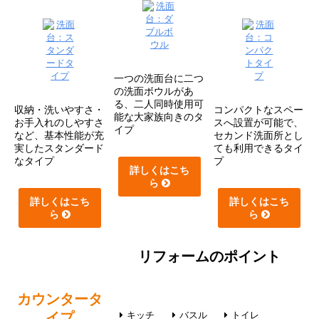
一つの洗面台に二つ
の洗面ボウルがあ
る、二人同時使用可
収納・洗いやすさ・
コンパクトなスペー
能な大家族向きのタ
お手入れのしやすさ
スへ設置が可能で、
イプ
など、基本性能が充
セカンド洗面所とし
実したスタンダード
ても利用できるタイ
なタイプ
プ
詳しくはこち
ら
詳しくはこち
詳しくはこち
ら
ら
リフォームのポイント
カウンタータ
イプ
キッチ
バスル
トイレ