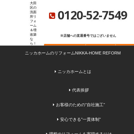
大田
ニッカホーム総合サイト
ニッカホーム会社概要
ショールーム一覧
区の
0120-52-7549
洗面
所リ
フォ
ーム
＆増
改築
※店舗への直通番号ではございません
な
ら
お問い合わせ
無料見積り
来店
ニッカホームのリフォーム
NIKKA-HOME REFORM
ニッカホームとは
代表挨拶
お客様のための"自社施工"
安心できる"一貫体制"