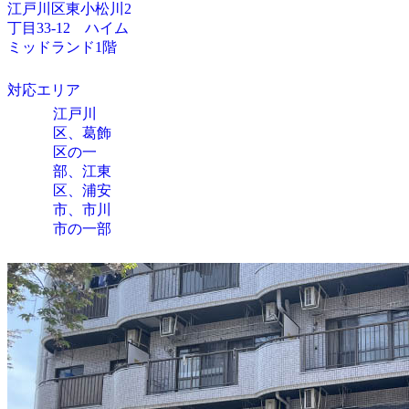
江戸川区東小松川2
丁目33-12 ハイム
ミッドランド1階
対応エリア
江戸川
区、葛飾
区の一
部、江東
区、浦安
市、市川
市の一部