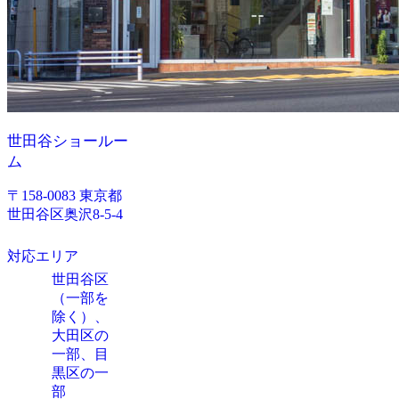
世田谷ショールー
ム
〒158-0083 東京都
世田谷区奥沢8-5-4
対応エリア
世田谷区
（一部を
除く）、
大田区の
一部、目
黒区の一
部