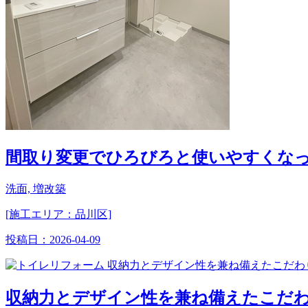
間取り変更でひろびろと使いやすくな
洗面, 増改築
[施工エリア：品川区]
投稿日：
2026-04-09
収納力とデザイン性を兼ね備えたこだ